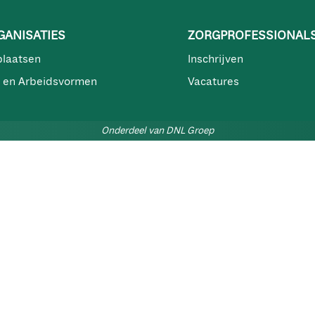
ANISATIES
ZORGPROFESSIONAL
plaatsen
Inschrijven
 en Arbeidsvormen
Vacatures
Onderdeel van DNL Groep