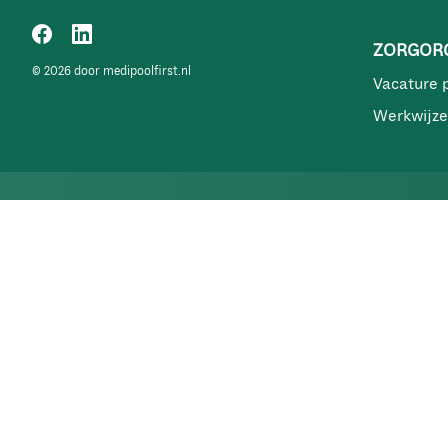
ZORGORG
© 2026 door medipoolfirst.nl
Vacature 
Werkwijze