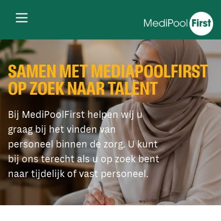
SAMEN MET MEDIAPOOLFIRST
OP ZOEK NAAR TALENT
Bij MediPoolFirst helpen wij u
graag bij het vinden van
personeel binnen de zorg. U kunt
bij ons terecht als u op zoek bent
naar tijdelijk of vast personeel.