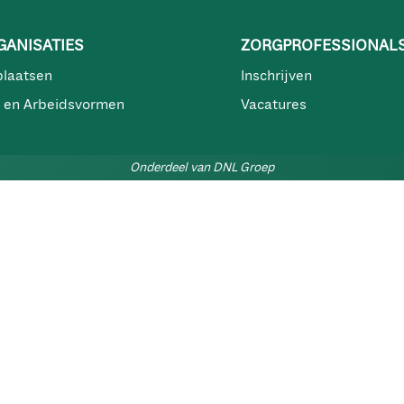
ANISATIES
ZORGPROFESSIONAL
plaatsen
Inschrijven
 en Arbeidsvormen
Vacatures
Onderdeel van DNL Groep