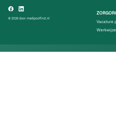
ZORGORG
© 2026 door medipoolfirst.nl
Vacature 
Werkwijze