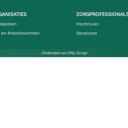
ANISATIES
ZORGPROFESSIONAL
plaatsen
Inschrijven
 en Arbeidsvormen
Vacatures
Onderdeel van DNL Groep