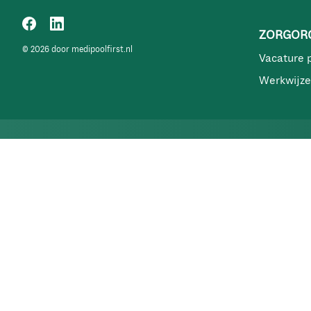
ZORGORG
© 2026 door medipoolfirst.nl
Vacature 
Werkwijze