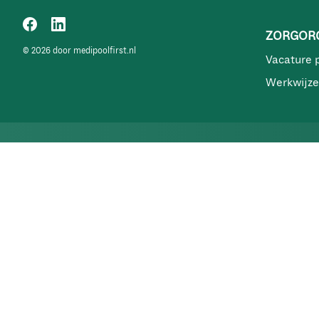
ZORGORG
© 2026 door medipoolfirst.nl
Vacature 
Werkwijze