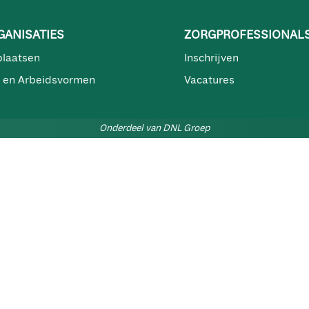
ANISATIES
ZORGPROFESSIONAL
plaatsen
Inschrijven
 en Arbeidsvormen
Vacatures
Onderdeel van DNL Groep