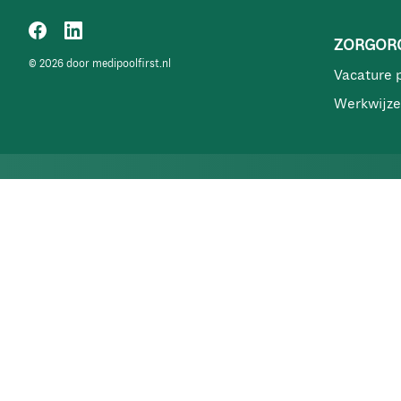
ZORGORG
© 2026 door medipoolfirst.nl
Vacature 
Werkwijze