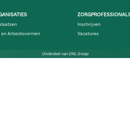
ANISATIES
ZORGPROFESSIONAL
plaatsen
Inschrijven
 en Arbeidsvormen
Vacatures
Onderdeel van DNL Groep