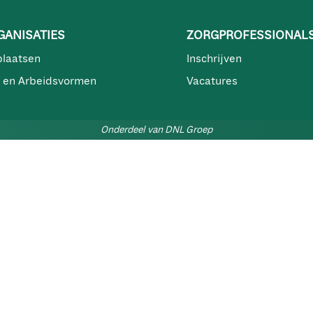
ANISATIES
ZORGPROFESSIONAL
plaatsen
Inschrijven
 en Arbeidsvormen
Vacatures
Onderdeel van DNL Groep