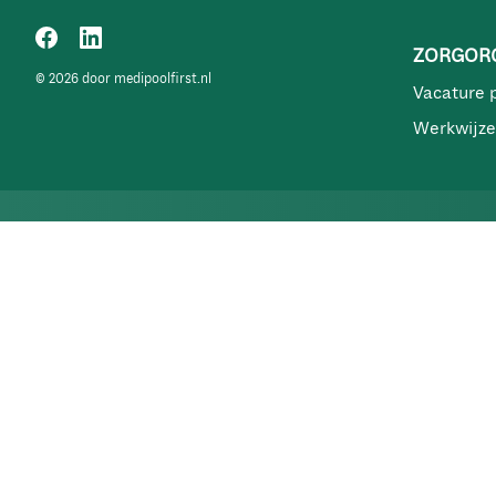
ZORGORG
© 2026 door medipoolfirst.nl
Vacature 
Werkwijze